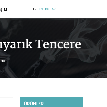
TR
EN
RU
AR
IŞIM
yarık Tencere
ere
ÜRÜNLER