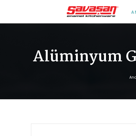
A
Alüminyum Gü
An