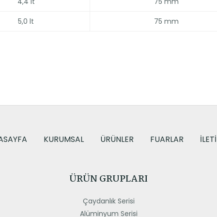
4,4 lt
75 mm
5,0 lt
75 mm
ASAYFA
KURUMSAL
ÜRÜNLER
FUARLAR
İLET
ÜRÜN GRUPLARI
Çaydanlık Serisi
Alüminyum Serisi