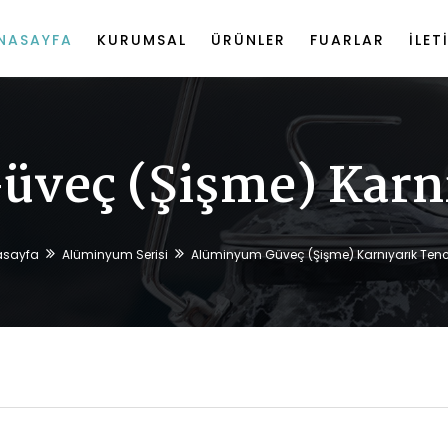
NASAYFA
KURUMSAL
ÜRÜNLER
FUARLAR
İLET
veç (şişme) Karnı
asayfa
Alüminyum Serisi
Alüminyum Güveç (şişme) Karnıyarık Tenc