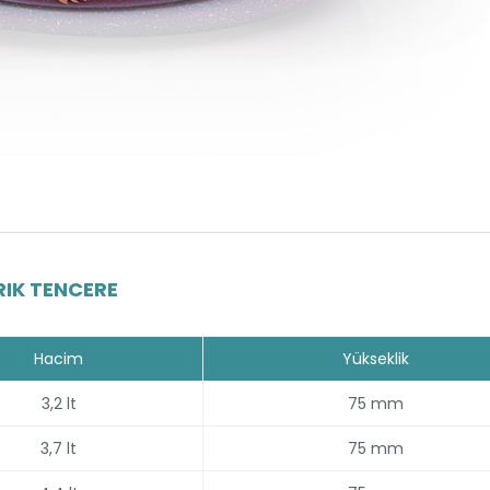
IK TENCERE
Hacim
Yükseklik
3,2 lt
75 mm
3,7 lt
75 mm