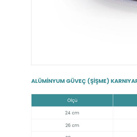
ALÜMINYUM GÜVEÇ (ŞIŞME) KARNIYAR
Ölçü
24 cm
26 cm