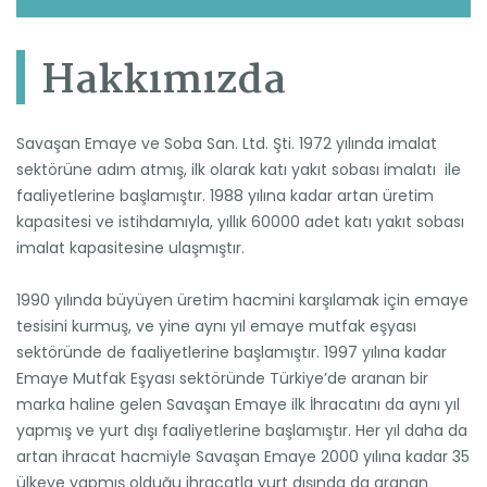
Hakkımızda
Hakkımızda
Vizyon & Misyon
Üretim
Savaşan Emaye ve Soba San. Ltd. Şti. 1972 yılında imalat
Kalite
sektörüne adım atmış, ilk olarak katı yakıt sobası imalatı ile
faaliyetlerine başlamıştır. 1988 yılına kadar artan üretim
Fuarlar
kapasitesi ve istihdamıyla, yıllık 60000 adet katı yakıt sobası
imalat kapasitesine ulaşmıştır.
Haberler
Videolar
1990 yılında büyüyen üretim hacmini karşılamak için emaye
tesisini kurmuş, ve yine aynı yıl emaye mutfak eşyası
Kataloglar
sektöründe de faaliyetlerine başlamıştır. 1997 yılına kadar
Emaye Mutfak Eşyası sektöründe Türkiye’de aranan bir
İletişim
marka haline gelen Savaşan Emaye ilk İhracatını da aynı yıl
İnsan Kaynakları
yapmış ve yurt dışı faaliyetlerine başlamıştır. Her yıl daha da
artan ihracat hacmiyle Savaşan Emaye 2000 yılına kadar 35
Referanslarımız
ülkeye yapmış olduğu ihracatla yurt dışında da aranan