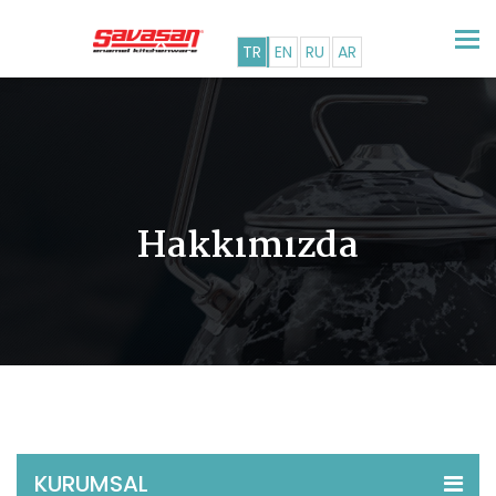
Tog
TR
EN
RU
AR
nav
Hakkımızda
KURUMSAL