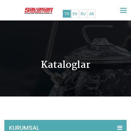
Tog
TR
EN
RU
AR
nav
Kataloglar
KURUMSAL