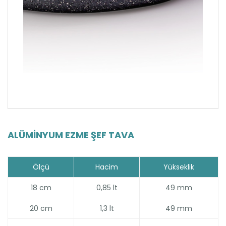
ALÜMINYUM EZME ŞEF TAVA
Ölçü
Hacim
Yükseklik
18 cm
0,85 lt
49 mm
20 cm
1,3 lt
49 mm