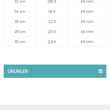
22 cm
1,55 lt
49 mm
24 cm
1,8 lt
49 mm
26 cm
2,2 lt
49 mm
28 cm
2,6 lt
49 mm
30 cm
2,9 lt
49 mm
ÜRÜNLER
Çaydanlık Serisi
Alüminyum Serisi
Non-Stick Emaye Serisi