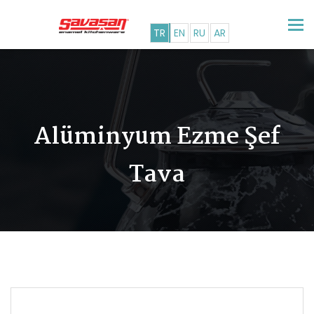
Tog
TR
EN
RU
AR
nav
Alüminyum Ezme Şef
Tava