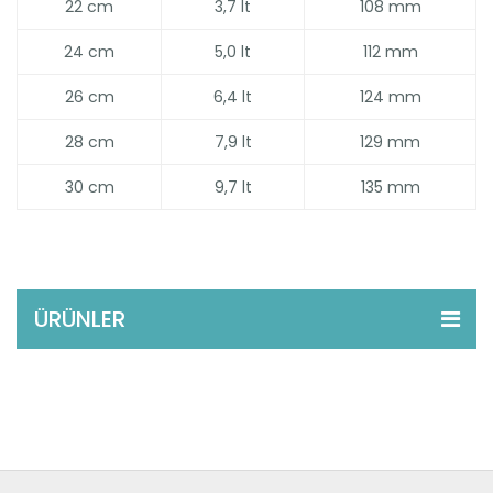
22 cm
3,7 lt
108 mm
24 cm
5,0 lt
112 mm
26 cm
6,4 lt
124 mm
28 cm
7,9 lt
129 mm
30 cm
9,7 lt
135 mm
ÜRÜNLER
Çaydanlık Serisi
Alüminyum Serisi
Non-Stick Emaye Serisi