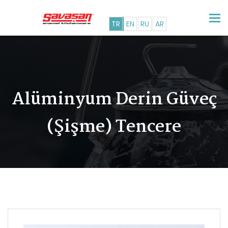
Tog
TR
EN
RU
AR
nav
Alüminyum Derin Güveç
(şişme) Tencere