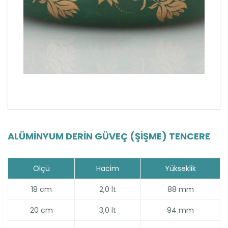
ALÜMINYUM DERIN GÜVEÇ (ŞIŞME) TENCERE
Ölçü
Hacim
Yükseklik
18 cm
2,0 lt
88 mm
20 cm
3,0 lt
94 mm