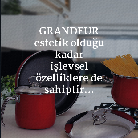
GRANDEUR
estetik olduğu
kadar
işlevsel
özelliklere de
sahiptir...