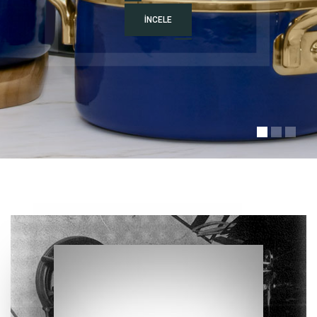
İ
N
C
E
L
E