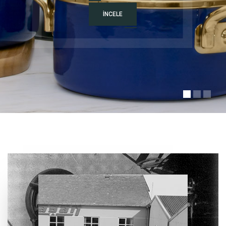
İ
N
C
E
L
E