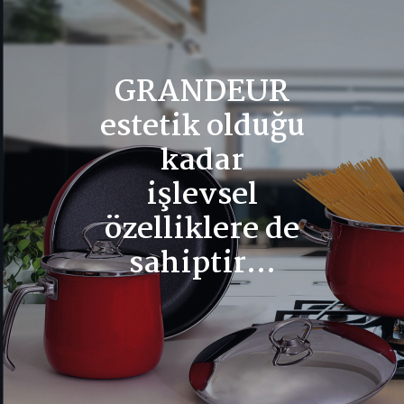
GRANDEUR
estetik olduğu
kadar
işlevsel
özelliklere de
sahiptir...